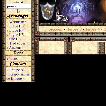
recherch�
Webmaster
Ligue H3
Accueil
-
Heroes 3
-
Heroes 4
-
H
Ligue H4
Ligue H5
Site H5
Trad et design
Anciens
Liens
Equipe AC
Responsables
de la ligue