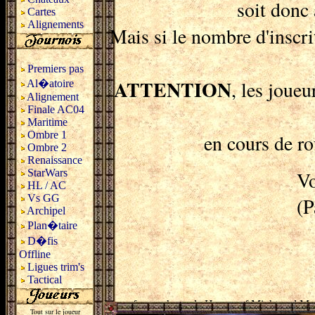
soit donc 
Cartes
Alignements
Mais si le nombre d'inscri
Premiers pas
ATTENTION
, les joue
Al�atoire
Alignement
Finale AC04
Maritime
Ombre 1
en cours de ro
Ombre 2
Renaissance
StarWars
Voi
HL / AC
Vs GG
(P
Archipel
Plan�taire
D�fis
Offline
Ligues trim's
Tactical
Tout sur le joueur