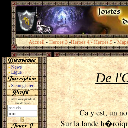
Accueil
-
Heroes 3
-
Heroes 4
-
Heroes 5
-
Map
News
Ligue
De l
S'enregistrer
Entrez votre pseudo et
mot de passe
Ca y est, un no
Sur la lande h�roique