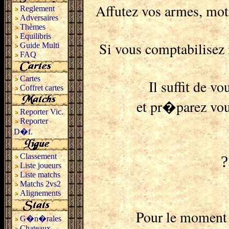
Affutez vos armes, mot
Reglement
Adversaires
Thèmes
Equilibris
Si vous comptabilisez 
Guide Multi
FAQ
Cartes
Il suffit de vo
Coffret cartes
et pr�parez vo
Reporter Vic.
Reporter
D�f.
Classement
?
Liste joueurs
Liste matchs
Matchs 2vs2
Alignements
Pour le moment i
G�n�rales
Chateaux