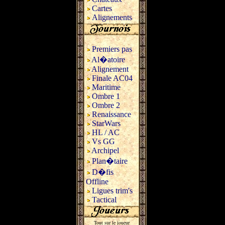
Cartes
Alignements
Premiers pas
Al�atoire
Alignement
Finale AC04
Maritime
Ombre 1
Ombre 2
Renaissance
StarWars
HL / AC
Vs GG
Archipel
Plan�taire
D�fis
Offline
Ligues trim's
Tactical
Tout sur le joueur