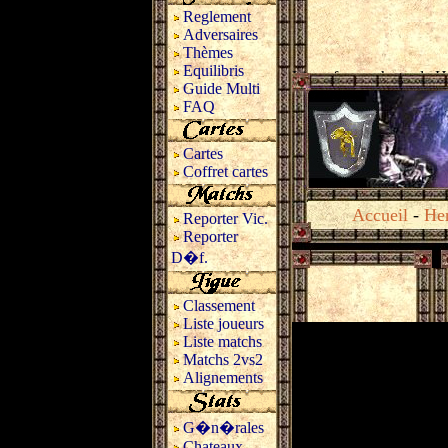
Reglement
Adversaires
Thèmes
Equilibris
Guide Multi
FAQ
Cartes
Coffret cartes
Accueil
-
Her
Reporter Vic.
Reporter
D�f.
Classement
Liste joueurs
Liste matchs
Matchs 2vs2
Alignements
G�n�rales
Chateaux