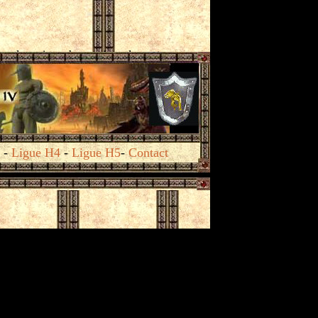
-
Ligue H4
-
Ligue H5
-
Contact