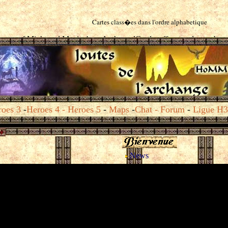
Cartes class�es dans l'ordre alphabetique
oes 3
-
Heroes 4
-
Heroes 5
-
Maps
-
Chat
- Forum
-
Ligue H3
News