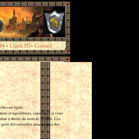
H4
-
Ligue H5
-
Contact
tches en ligue.
guees et equilibrees, cependant si vous
itué à droite du nom de la carte. Ces
 pour d'eventuelles mises a jour des