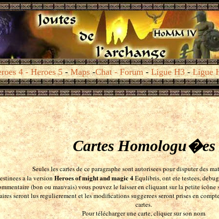
roes 4
-
Heroes 5
-
Maps
-
Chat
- Forum
-
Ligue H3
-
Ligue 
Cartes Homologu�es
Seules les cartes de ce paragraphe sont autorisees pour disputer des ma
Heroes of might and magic 4
destinees a la version
Equlibris, ont ete testees, debu
mmentaire (bon ou mauvais) vous pouvez le laisser en cliquant sur la petite icône s
res seront lus regulierement et les modifications suggerees seront prises en compte
cartes.
Pour télécharger une carte, cliquer sur son nom