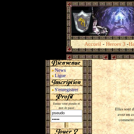
Accueil
-
Heroes 3
-
He
News
Ligue
S'enregistrer
Entrez votre pseudo et
mot de passe
Elles sont 
avez un co
commentai