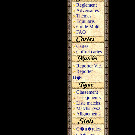
Reglement
Adversaires
Thèmes
Equilibris
Guide Multi
FAQ
Cartes
Coffret cartes
Reporter Vic.
Reporter
D�f.
Classement
Liste joueurs
Liste matchs
Matchs 2vs2
Alignements
G�n�rales
Chateaux