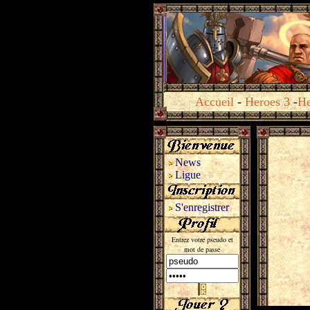
Accueil
-
Heroes 3
-
He
News
Ligue
S'enregistrer
Entrez votre pseudo et
mot de passe