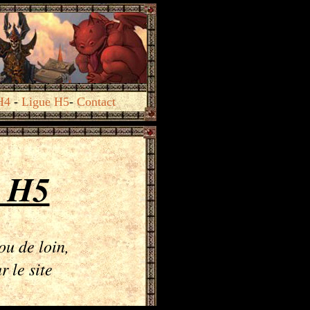
H4
-
Ligue H5
-
Contact
é H5
ou de loin,
 le site