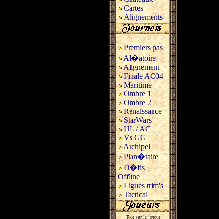
Cartes
Alignements
Premiers pas
Al�atoire
Alignement
Finale AC04
Maritime
Ombre 1
Ombre 2
Renaissance
StarWars
HL / AC
Vs GG
Archipel
Plan�taire
D�fis
Offline
Ligues trim's
Tactical
Tout sur le joueur