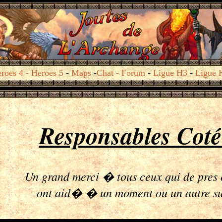
roes 4
-
Heroes 5
-
Maps
-
Chat
- Forum
-
Ligue H3
-
Ligue 
Responsables Cot
Un grand merci � tous ceux qui de pres 
ont aid� � un moment ou un autre sur