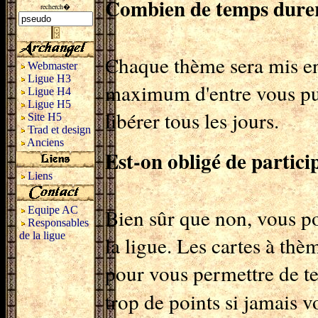
Combien de temps durer
recherch�
Chaque thème sera mis en
Webmaster
Ligue H3
maximum d'entre vous puis
Ligue H4
Ligue H5
libérer tous les jours.
Site H5
Trad et design
Anciens
Est-on obligé de partici
Liens
Equipe AC
Bien sûr que non, vous p
Responsables
de la ligue
la ligue. Les cartes à thè
pour vous permettre de t
trop de points si jamais v