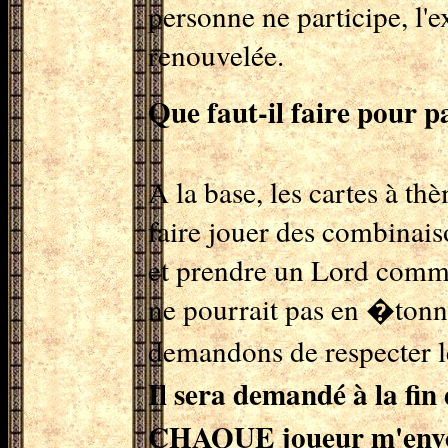
personne ne participe, l'
renouvelée.
Que faut-il faire pour p
A la base, les cartes à thè
faire jouer des combinaiso
et prendre un Lord comme 
ne pourrait pas en �tonne
demandons de respecter 
Il sera demandé à la fi
CHAQUE joueur m'envoie