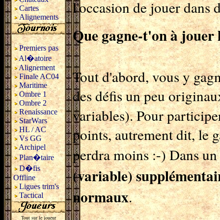
l'occasion de jouer dans d
Cartes
Alignements
Que gagne-t'on à jouer l
Premiers pas
Al�atoire
Alignement
Tout d'abord, vous y gagn
Finale AC04
Maritime
des défis un peu originau
Ombre 1
Ombre 2
variables). Pour particip
Renaissance
StarWars
points, autrement dit, le 
HL / AC
Vs GG
Archipel
perdra moins :-) Dans un
Plan�taire
D�fis
(variable) supplémentair
Offline
Ligues trim's
normaux
.
Tactical
Tout sur le joueur