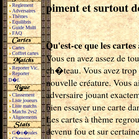
piment et surtout de
Reglement
Adversaires
Thèmes
Equilibris
Guide Multi
FAQ
Qu'est-ce que les cartes
Cartes
Coffret cartes
Vous en avez assez de to
ch�teau. Vous avez trop
Reporter Vic.
Reporter
nouvelle créature. Vous a
D�f.
adversaire jouant exact
Classement
Liste joueurs
bien essayer une carte dan
Liste matchs
Matchs 2vs2
Les cartes à thème regro
Alignements
devenu fou et sur certai
G�n�rales
Chateaux