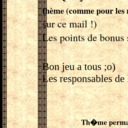
thème (comme pour les 
sur ce mail !)
Les points de bonus 
Bon jeu a tous ;o)
Les responsables de 
Th�me perman