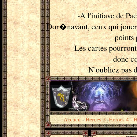
-A l'initiave de P
Dor�navant, ceux qui jouer
points 
Les cartes pourront
donc c
N'oubliez pas d
Accueil
-
Heroes 3
-
Heroes 4
-
H