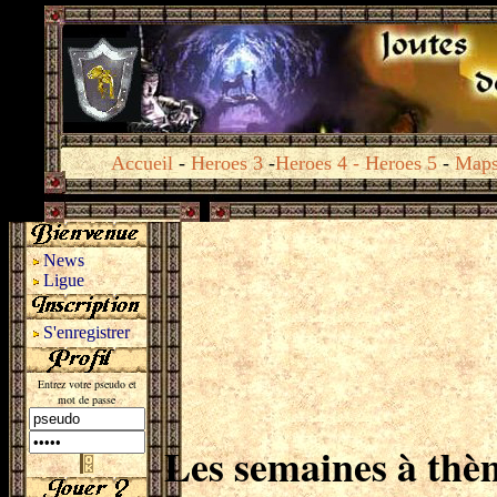
Accueil
-
Heroes 3
-
Heroes 4
-
Heroes 5
-
Map
News
Ligue
S'enregistrer
Entrez votre pseudo et
mot de passe
Les semaines à thè