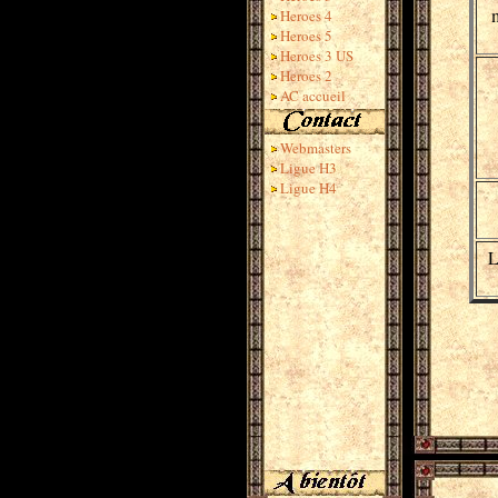
m
Heroes 4
Heroes 5
Heroes 3 US
Heroes 2
AC accueil
Webmasters
Ligue H3
Ligue H4
L