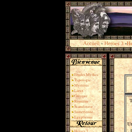
Accueil
-
Heroes 3
-
He
Etudes Mythes
Typologie
Mysteres
Lieux
Grecque
T
Romaine
Scandinave
Sumerienne
Egyptienne
Un
Heroes 3