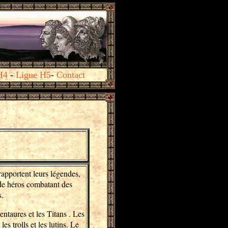
H4
-
Ligue H5
-
Contact
 rapportent leurs légendes,
de héros combatant des
s.
ntaures et les Titans . Les
es trolls et les lutins. Le