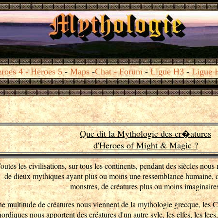
roes 4
-
Heroes 5
-
Maps
-
Chat
- Forum
-
Ligue H3
-
Ligue 
Que dit la Mythologie
des cr�atures
d'Heroes of Might & Magic ?
outes les civilisations, sur tous les continents, pendant des siècles nous
de dieux mythiques ayant plus ou moins une ressemblance humaine, 
monstres, de créatures plus ou moins imaginaire
e multitude de créatures nous viennent de la mythologie grecque, les Ce
nordiques nous apportent des créatures d'un autre syle, les elfes, les fees, l