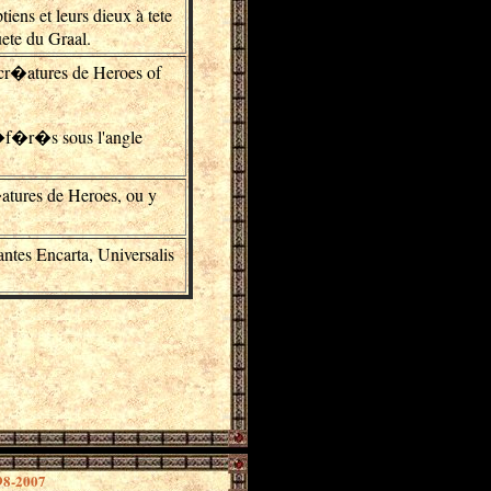
ens et leurs dieux à tete
uete du Graal.
s cr�atures de Heroes of
r�f�r�s sous l'angle
�atures de Heroes, ou y
antes Encarta, Universalis
998-2007