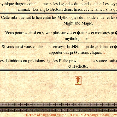
ythique dragon connu a travers les légendes du monde entier. Les egypti
animale. Les anglo-Bretons ,leurs héros et enchanteurs, la q
Cette rubrique fait le lien entre les Mythologies du monde entier et le
Might and Magic.
Vous pourrez ainsi en savoir plus sur vos cr�atures et monstres p
mythologique ...
Si vous aussi vous voulez nous envoyer la d�finition de certaines cr
apporter des pr�cisions cliquez
ici
.
es définitions ou précisions signées Elalie proviennent des sources suiv
et Hachette.
Heroes of Might and Magic 3, 4 et 5 - © Archangel Castle 1