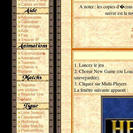
Cartes en test
A noter : les copies d'�cr
suivre est la 
Adversaires
Calendrier
Parrainage
Aide
3
Faq
Trouver IP
Communaut�
Animations
Tournois
1. Lancez le jeu
Chasse a
2. Choisir New Game (ou Load G
l'homme
sauvegardée).
3. Cliquez sur Multi-Players
Reporter
La fenêtre suivante apparait :
une victoire
Reporter Une
D�faite
Liste Joueurs
Classement
Historique
Liste Matchs
Podium/Mois