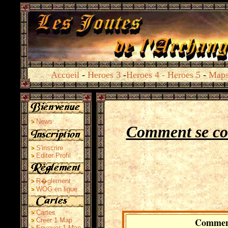
Accueil
-
Heroes 3
-
Heroes 4
-
Heroes 5
-
Map
News
Comment se con
S'inscrire
Editer Profil
R�glement
WOG en ligue
Cartes
Comment 
Creer 1 Map
Envoyer 1 Map