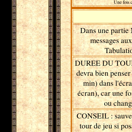
Une fois c
Dans une partie 
messages aux 
Tabulati
DUREE DU TOUR DE
devra bien penser 
min) dans l'écra
écran), car une fo
ou change
CONSEIL : sauveg
tour de jeu si po