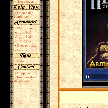
Statistiques
Le coin des
Narrateurs
Webmasters
Ligue H3
Ligue H4
Ligue H5
Trad. et design
Anciens
Liens
Equipe AC
Responsables
de la Ligue