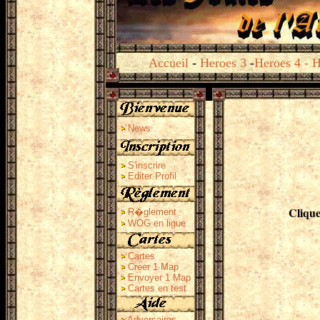
Accueil
-
Heroes 3
-
Heroes 4
-
H
News
S'inscrire
Editer Profil
Clique
R�glement
WOG en ligue
Cartes
Creer 1 Map
Envoyer 1 Map
Cartes en test
Adversaires