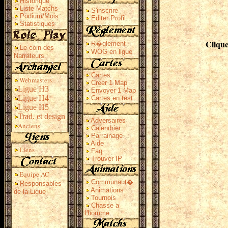
Historique
Liste Matchs
S'inscrire
Podium/Mois
Editer Profil
Statistiques
Clique
R�glement
Le coin des
WOG en ligue
Narrateurs
Cartes
Webmasters
Creer 1 Map
Ligue H3
Envoyer 1 Map
Ligue H4
Cartes en test
Ligue H5
Trad. et design
Adversaires
Anciens
Calendrier
Parrainage
Aide
Liens
Faq
Trouver IP
Equipe AC
Communaut�
Responsables
Animations
de la Ligue
Tournois
Chasse a
l'homme