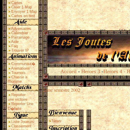
Cartes
Creer 1 Map
Envoyer 1 Map
Cartes en test
Adversaires
Calendrier
Parrainage
Aide
Faq
Trouver IP
Communaut�
Animations
Accueil
-
Heroes 3
-
Heroes 4
-
H
Tournois
Chasse a
l'homme
2eme semestre 2002
Reporter
une victoire
Reporter Une
D�faite
News
Liste Joueurs
Classement