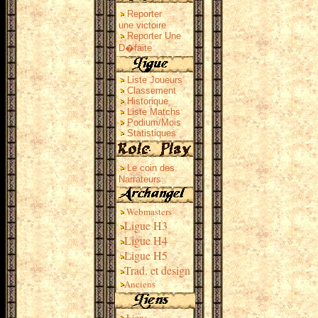
Reporter
une victoire
Reporter Une
D�faite
Liste Joueurs
Classement
Historique
Liste Matchs
Podium/Mois
Statistiques
Le coin des
Narrateurs
Webmasters
Ligue H3
Ligue H4
Ligue H5
Trad. et design
Anciens
Liens