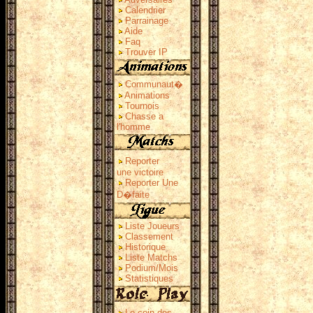
Calendrier
Parrainage
Aide
Faq
Trouver IP
Communaut�
Animations
Tournois
Chasse a
l'homme
Reporter
une victoire
Reporter Une
D�faite
Liste Joueurs
Classement
Historique
Liste Matchs
Podium/Mois
Statistiques
Le coin des