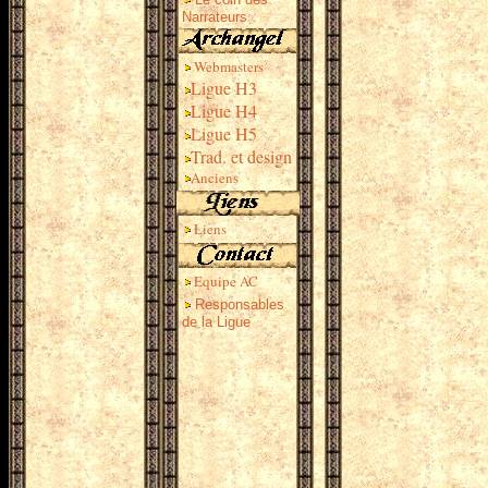
Narrateurs
Webmasters
Ligue H3
Ligue H4
Ligue H5
Trad. et design
Anciens
Liens
Equipe AC
Responsables
de la Ligue