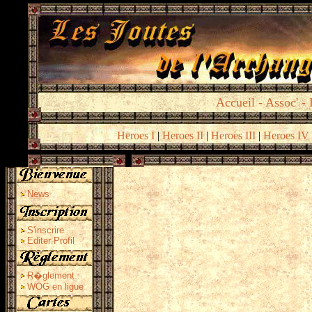
Accueil
-
Assoc
' -
Heroes I
|
Heroes II
|
Heroes III
|
Heroes IV
News
S'inscrire
Editer Profil
R�glement
WOG en ligue